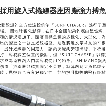
採用旋入式捲線器座因應強力搏
大受歡迎的全方位遠投釣竿『SURF CHASER』進行了
場。 因地球暖化影響，在日本全國能夠釣獲白星笛鯛
種的情況增加了。隨著目標魚種的多樣化、大型化，
出的變更之一就是捲線器座。透過將遠投竿常見的平
，提升捲線器的固定力，讓釣友能夠安穩出線。平板
持，容易調整位置的優點，但『SURF CHASER』以
求成為遠投釣入門者容易使用的釣竿。 SHIMANO簽
讚道「捲線器能確實固定不晃動，就算釣到大魚也能
時，拋投時也有良好穩定性，能夠提升拋投的飛行距