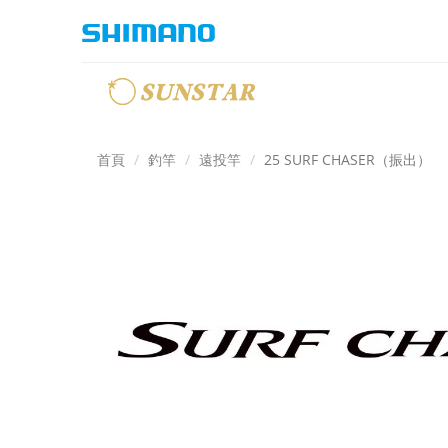
首頁
釣竿
遠投竿
25 SURF CHASER（振出）