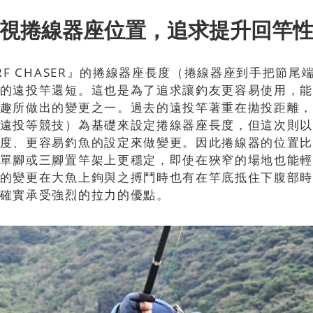
視捲線器座位置，追求提升回竿
URF CHASER』的捲線器座長度（捲線器座到手把節尾
的遠投竿還短。這也是為了追求讓釣友更容易使用，
趣所做出的變更之一。過去的遠投竿著重在拋投距離
遠投等競技）為基礎來設定捲線器座長度，但這次則
度、更容易釣魚的設定來做變更。因此捲線器的位置
單腳或三腳置竿架上更穩定，即使在狹窄的場地也能
的變更在大魚上鉤與之搏鬥時也有在竿底抵住下腹部
確實承受強烈的拉力的優點。