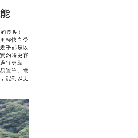
性能
端的長度）
能更輕快享受
，幾乎都是以
以實釣時更容
比過往更靠
輕易置竿。捲
時，能夠以更