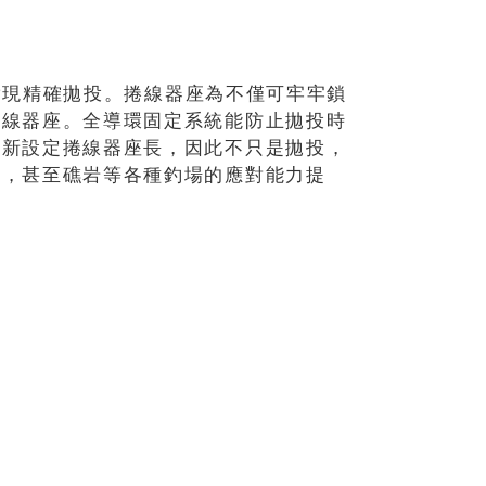
，實現精確拋投。捲線器座為不僅可牢牢鎖
捲線器座。全導環固定系統能防止拋投時
重新設定捲線器座長，因此不只是拋投，
灘，甚至礁岩等各種釣場的應對能力提