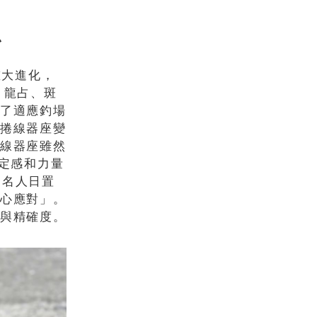
魚
重大進化，
、龍占、斑
為了適應釣場
板捲線器座變
捲線器座雖然
穩定感和力量
約名人日置
安心應對」。
離與精確度。