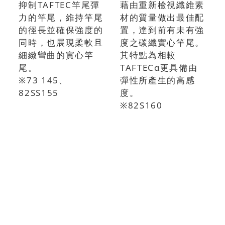
抑制TAFTEC竿尾彈
藉由重新檢視纖維素
力的竿尾，維持竿尾
材的質量做出最佳配
的徑長並確保強度的
置，達到前有未有強
同時，也展現柔軟且
度之碳纖實心竿尾。
細緻彎曲的實心竿
其特點為相較
尾。
TAFTECα更具備由
※73 145、
彈性所產生的高感
82SS155
度。
※82S160