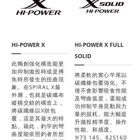
HI-POWER X
HI-POWER X FULL
SOLID
此獨創強化構造能更
加抑制拋投時或是搏
將柔軟的實心竿尾以
魚時所發生的扭曲現
碳纖條包覆強化。不
象。在SPIRAL X最
僅不會影響咬食性能
外層，也就是碳纖布
及彎曲弧度，還能成
縱橫交錯的構造上，
功抑制竿身晃動與力
將碳纖條以X狀包
量的損耗。能大幅提
覆，這是其最大的特
升拋投精準度、操作
點。藉此，釣竿的彎
性能、和感度。
曲度能依照釣者所想
※73 145、82S160