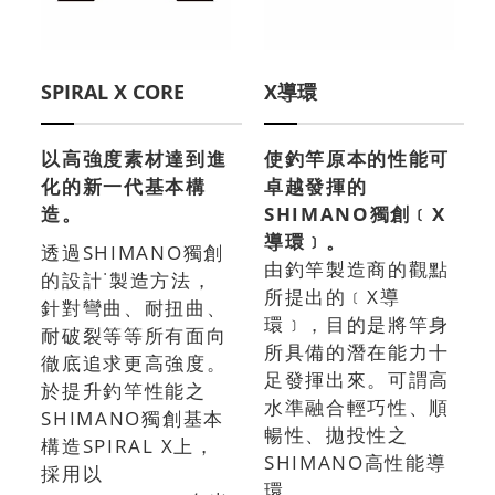
SPIRAL X CORE
X導環
以高強度素材達到進
使釣竿原本的性能可
化的新一代基本構
卓越發揮的
造。
SHIMANO獨創﹝X
導環﹞。
透過SHIMANO獨創
由釣竿製造商的觀點
的設計˙製造方法，
所提出的﹝X導
針對彎曲、耐扭曲、
環﹞，目的是將竿身
耐破裂等等所有面向
所具備的潛在能力十
徹底追求更高強度。
足發揮出來。可謂高
於提升釣竿性能之
水準融合輕巧性、順
SHIMANO獨創基本
暢性、拋投性之
構造SPIRAL X上，
SHIMANO高性能導
採用以
環。