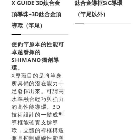
X GUIDE 3D鈦合金
鈦合金導框SiC導環
頂導珠+3D鈦合金頂
（竿尾以外）
導環（竿尾）
使釣竿原本的性能可
卓越發揮的
SHIMANO獨創導
環。
X導環目的是將竿身
所具備的潛在能力十
足發揮出來。可謂高
水準融合輕巧與強力
的高性能導環。3D
技術設計的一體成型
導框能確實支撐導
環，立體的導框構造
兼具抑制纏線性能與