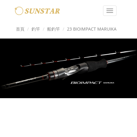
Toggle
navigation
首頁
釣竿
船釣竿
23 BIOIMPACT MARUIKA
Previous
Next