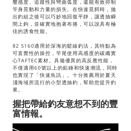
響感度、追蹤性與彎曲弧度，還能有效抑制
竿身晃動和力量的損失。在快速晃餌時，拋
出釣組之後可以巧妙地回復平靜，讓透抽瞬
間上鉤，並確實地抱著布捲，可以說具有極
佳的誘食性能。
82 S160適用於深海的鬆線釣法，其特點為
可直覺性的操控，竿尾使用高感度的碳纖實
心TAFTEC素材。具備優異的高反應性能，
不僅適用60號以上的鉛錘和快速潮流，同時
也實現了「快速魚訊」。十分推薦用於夏天
淺海域所流行的小型透抽釣，幫助您提升釣
果。
握把帶給釣友意想不到的豐
富情報。