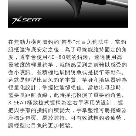
在無動力橫向漂釣的”輕型”比目魚釣法中，當釣
組抵達海底安定之後，為了母線能維持固定的角
度，通常會使用40~80號的鉛錘。透過使用高
靈敏度的輕量釣竿，就能感受到之前難以感受的
微小咬訊、並積極地展開誘魚或是揚竿等動作。
這就是輕型比目魚釣的本質。竿身和捲線器雖為
輕量化設計，掌握性能卻絕佳。當放出母線時、
需要長距離收線，此時握把扮演了重要的角色。
X SEAT極致槍式握柄為左右手專用的設計，握
把與手部的接觸面積變大，手掌整體可將捲線器
座穩定包覆、易於握持。可有效減輕釣者疲勞，
讓輕型比目魚釣更加輕鬆。