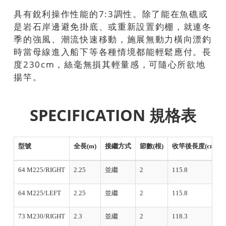
具有銳利操作性能的7:3調性。除了能在魚礁或
是岩石岸邊避免掛底、或重新設置釣棚，就連冬
季的強風、潮流快速移動，施展無動力橫向漂釣
時當母線進入船下等各種情境都能輕鬆應付。長
度230cm，絲毫無損其輕量感，可隨心所欲地
揚竿。
SPECIFICATION 規格表
型號
全長(m)
接繼方式
節數(根)
收竿後長度(cm)
64 M225/RIGHT
2.25
並繼
2
115.8
64 M225/LEFT
2.25
並繼
2
115.8
73 M230/RIGHT
2.3
並繼
2
118.3