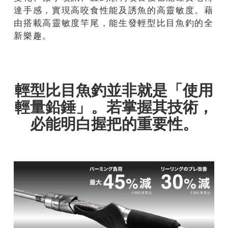
達手感，實現高咬食性能及誘魚的高靈敏度。藉
由搭載高靈敏度竿尾，能生發輕型比目魚釣的全
新樂趣。
輕型比目魚釣並非就是「使用
輕量鉛錘」。若掌握其技術，
必能明白握把的重要性。