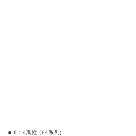
■ 6：4調性 (64系列)