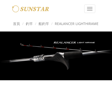
Toggle
navigation
首頁
釣竿
船釣竿
REALANCER LIGHTHIRAME
Previous
Next