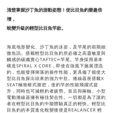
清楚掌握沙丁魚的游動姿態！使比目魚釣樂趣倍
增，
蛻變升級的輕型比目魚竿款。
海底地形變化、沙丁魚的泳姿，及竿尾的前期細
微魚訊。搭載輕型比目魚釣所必備之高靈敏度與
觸感的碳纖實心TAFTEC∞竿尾。竿身採用基本
構造SPIRAL X CORE，即使在強風下施展漂流
釣，也能發揮俐落的操作性能，更具備了能使大
型比目魚探出頭來的強力中肚。捲線器座搭載X
SEAT極致槍式握把，使釣竿的性能飛躍式提
升，同時也可減輕釣者疲勞。並且與兩軸、小型
電動捲線器擁有極佳契合性。一切都是為了讓釣
者在輕型比目魚釣中能體驗真正的輕快。輕型比
目魚釣的本質進化蛻變後便是REALANCER 輕