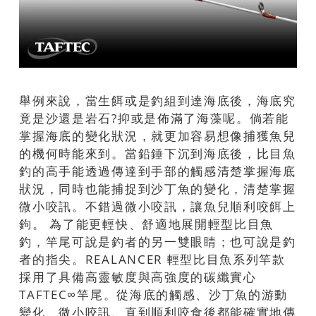
舉例來說，當生餌或是釣組到達海底後，海底究
竟是沙還是岩石?抑或是佈滿了海藻呢。倘若能
掌握海底的變化狀況，就更加容易想像捕獲魚兒
的機何時能來到。當鉛錘下沉到海底後，比目魚
釣的高手能透過傳達到手部的觸感清楚掌握海底
狀況，同時也能捕捉到沙丁魚的變化，清楚掌握
微小咬訊。不錯過微小咬訊，讓魚兒順利咬餌上
鉤。 為了能更輕快、舒適地展開輕型比目魚
釣，竿尾可說是釣者的另一雙眼睛；也可說是釣
者的指尖。REALANCER 輕型比目魚系列竿款
採用了具備高靈敏度與高強度的碳纖實心
TAFTEC∞竿尾。從海底的觸感、沙丁魚的游動
變化、微小咬訊、直到順利咬食後都能確實地傳