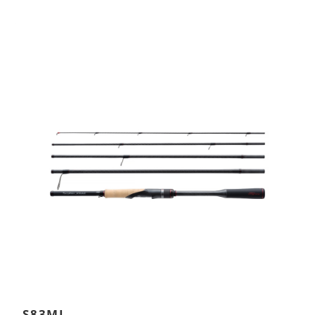
Previous
Next
S83ML