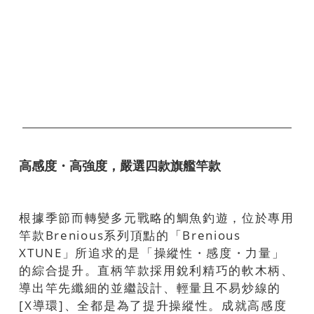
高感度・高強度，嚴選四款旗艦竿款
根據季節而轉變多元戰略的鯛魚釣遊，位於專用
竿款Brenious系列頂點的「Brenious
XTUNE」所追求的是「操縱性・感度・力量」
的綜合提升。直柄竿款採用銳利精巧的軟木柄、
導出竿先纖細的並繼設計、輕量且不易炒線的
[X導環]、全都是為了提升操縱性。成就高感度