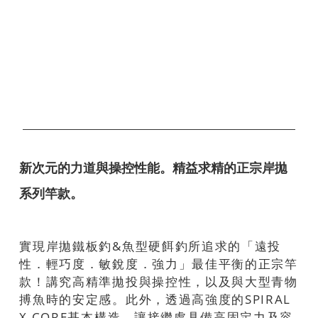
新次元的力道與操控性能。精益求精的正宗岸拋
系列竿款。
實現岸拋鐵板釣&魚型硬餌釣所追求的「遠投
性．輕巧度．敏銳度．強力」最佳平衡的正宗竿
款！講究高精準拋投與操控性，以及與大型青物
搏魚時的安定感。此外，透過高強度的SPIRAL
X CORE基本構造、讓接繼處具備高固定力及容