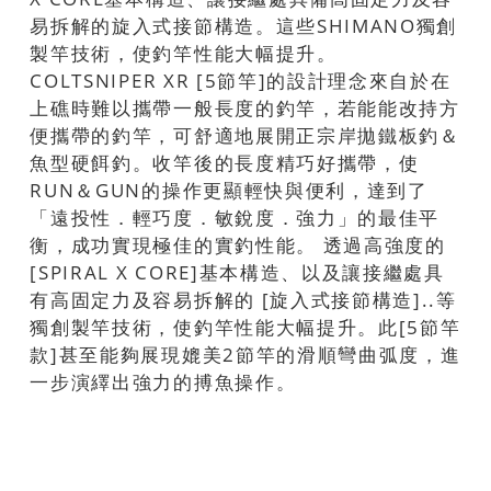
易拆解的旋入式接節構造。這些SHIMANO獨創
製竿技術，使釣竿性能大幅提升。
COLTSNIPER XR [5節竿]的設計理念來自於在
上礁時難以攜帶一般長度的釣竿，若能能改持方
便攜帶的釣竿，可舒適地展開正宗岸拋鐵板釣＆
魚型硬餌釣。收竿後的長度精巧好攜帶，使
RUN＆GUN的操作更顯輕快與便利，達到了
「遠投性．輕巧度．敏銳度．強力」的最佳平
衡，成功實現極佳的實釣性能。 透過高強度的
[SPIRAL X CORE]基本構造、以及讓接繼處具
有高固定力及容易拆解的 [旋入式接節構造]..等
獨創製竿技術，使釣竿性能大幅提升。此[5節竿
款]甚至能夠展現媲美2節竿的滑順彎曲弧度，進
一步演繹出強力的搏魚操作。