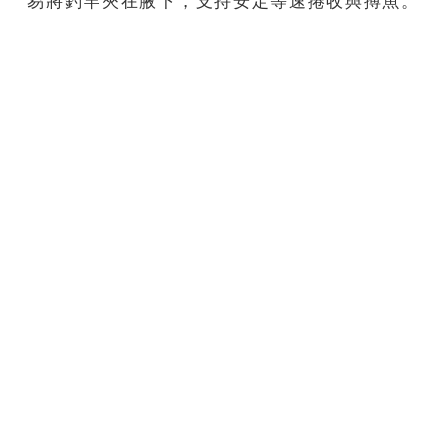
易將釣竿夾在腋下，支持安定等速捲收與搏魚。