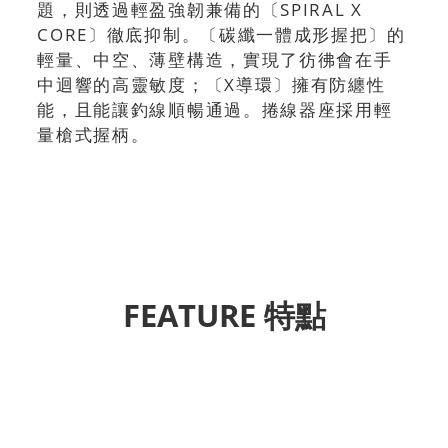
題，則透過輕盈強韌兼備的〔SPIRAL X
CORE〕徹底抑制。〔碳纖一體成形握把〕的
輕量、中空、薄壁構造，實現了彷彿會在手
中迴響的高靈敏度；〔X導環〕擁有防纏性
能，且能讓釣線順暢通過。捲線器座採用輕
量槍式握柄。
FEATURE 特點