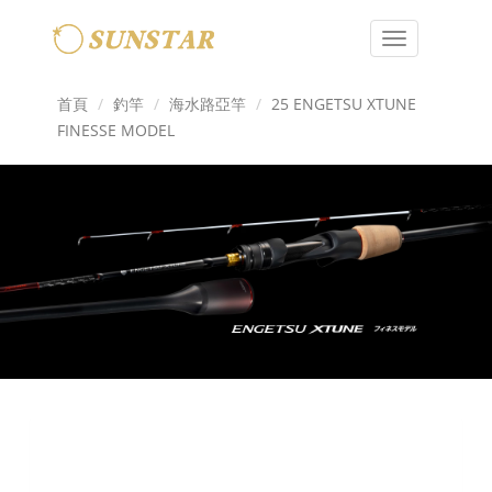
Toggle
navigation
首頁
釣竿
海水路亞竿
25 ENGETSU XTUNE
FINESSE MODEL
Previous
Next