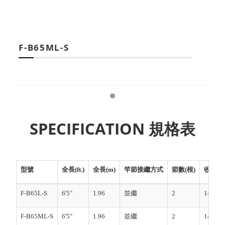
F-B65ML-S
SPECIFICATION 規格表
型號
全長(ft.)
全長(m)
竿節接繼方式
節數(根)
收竿後長
F-B65L-S
6'5"
1.96
並繼
2
148.7
F-B65ML-S
6'5"
1.96
並繼
2
149.2