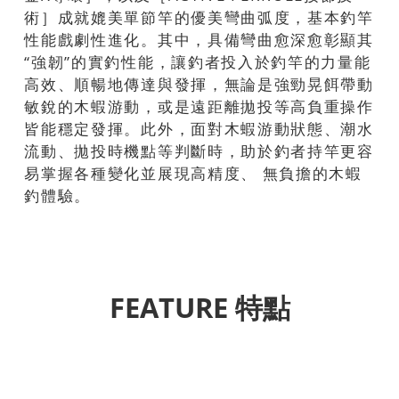
術］成就媲美單節竿的優美彎曲弧度，基本釣竿
性能戲劇性進化。其中，具備彎曲愈深愈彰顯其
“強韌”的實釣性能，讓釣者投入於釣竿的力量能
高效、順暢地傳達與發揮，無論是強勁晃餌帶動
敏銳的木蝦游動，或是遠距離拋投等高負重操作
皆能穩定發揮。此外，面對木蝦游動狀態、潮水
流動、拋投時機點等判斷時，助於釣者持竿更容
易掌握各種變化並展現高精度、 無負擔的木蝦
釣體驗。
FEATURE 特點