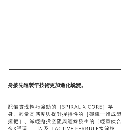
身披先進製竿技術更加進化蛻變。
配備實現輕巧強勁的［SPIRAL X CORE］竿
身、輕量高感度與提升握持性的［碳纖一體成型
握把］、減輕拋投空阻與纏線發生的［輕量鈦合
金X導環］，以及［ACTIVE FERRULE接節技