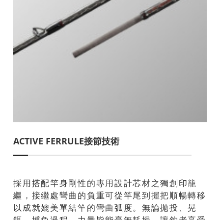
ACTIVE FERRULE接節技術
採用搭配竿身剛性的專用設計芯材之獨創印籠
繼，接繼處彎曲的負重可從竿尾到握把順暢轉移
以成就媲美單結竿的彎曲弧度。無論拋投、晃
餌、搏魚過程，力量皆能毫無耗損，讓釣者享受