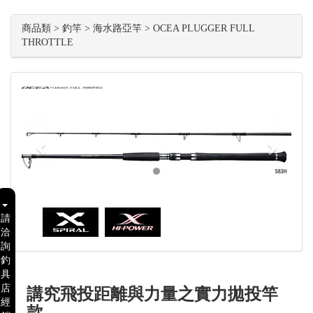
商品類 > 釣竿 > 海水路亞竿 > OCEA PLUGGER FULL
THROTTLE
Previous
Next
請
洽
詢
釣
具
店
講究飛投距離與力量之實力拋投竿
經
款。