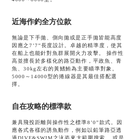
近海作釣全方位款
無論是下手拋、側向拋或是正手拋皆能高度
因應之7’7”長度設計。卓越的精準度，使其
在船上也能針對魚群展開火力攻擊。 操作性
高並擅長於多樣化的路亞動作，平政魚、青
魚、30kg左右的黃鰭鮪為主要瞄準對象。
5000～14000型的捲線器是其最佳搭配選
擇。
自在攻略的標準款
兼具飛投距離與操作性之標準8’0”款式。因
應各式各樣的誘魚動作，例如以鉛筆路亞透
過DIVE&SWIM之泳姿來大範圍搜索， 或是