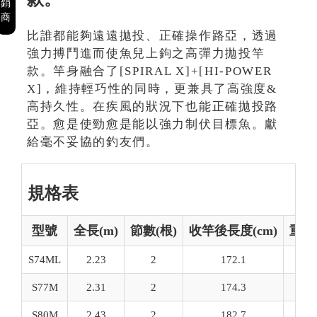
銷
商
比誰都能夠遠遠拋投、正確操作路亞，透過
強力搏鬥進而使魚兒上鉤之高彈力拋投竿
款。竿身融合了[SPIRAL X]+[HI-POWER
X]，維持輕巧性的同時，更兼具了高強度&
高持久性。在疾風的狀況下也能正確拋投路
亞。愈是使勁愈是能以強力制伏目標魚。獻
給毫不妥協的釣友們。
規格表
型號
全長(m)
節數(根)
收竿後長度(cm)
重量(
S74ML
2.23
2
172.1
23
S77M
2.31
2
174.3
25
S80M
2.43
2
182.7
28