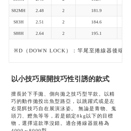
S82MH
2.48
2
181.9
33
S83H
2.51
2
184.6
35
S88H
2.64
2
195.1
38
※D（DOWN LOCK）：竿尾至捲線器後端
以小技巧展開技巧性引誘的款式
擅長於下手拋、側向拋之技巧型竿款。以精
巧的動作拋投出魚型路亞，以跳躍式或是左
右晃餌技巧自在展演泳姿。 無論是青物、鬼
頭刀、鰹魚等等，若是鎖定8kg以下的目標
物，選擇這款準沒錯。適合捲線器規格為
4000～8000型。