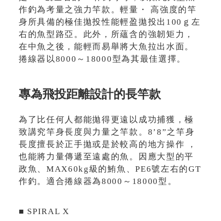
作釣為考量之強力竿款。輕量・ 高強度的竿
身所具備的極佳拋投性能輕盈拋投出100ｇ左
右的魚型路亞。此外，所蘊含的強韌矩力，
在中魚之後，能輕而易舉將大魚拉出水面。
捲線器以8000～18000型為其最佳選擇。
專為飛投距離設計的長竿款
為了比任何人都能拋得更遠以成功捕獲，極
致講究竿身長度與力量之竿款。8’8”之竿身
長度擅長於正手拋或是於較高的地方操作 ，
也能將力量傳遞至遠處的魚。因應大型的平
政魚、MAX60kg級的鮪魚、PE6號左右的GT
作釣。適合捲線器為8000～18000型。
■ SPIRAL X