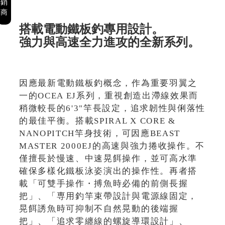
銷
商
搭載電動鐵板釣專用設計。
強力與高速全力進攻的全新系列。
因應最新電動鐵板釣概念，作為重要羽翼之
一的OCEA EJ系列，重視創造出滯線效果而
稍微較長的6'3"竿長設定，追求韌性與俐落性
的最佳平衡。搭載SPIRAL X CORE &
NANOPITCH竿身技術，可因應BEAST
MASTER 2000EJ的高速與強力捲收操作。不
僅擅長於慢速、中速晃餌操作，並可高水準
確保多樣化鐵板泳姿演出的操作性。再者搭
載「可雙手操作・搏魚時必備的前側長握
把」、「専用釣竿束帶設計與電源線固定，
晃餌誘魚時可抑制不自然晃動的後端握
把」、「追求零纏線的螺旋導環設計」、