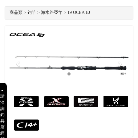
商品類 > 釣竿 > 海水路亞竿 > 19 OCEA EJ
Previous
Next
請
洽
詢
釣
具
店
經