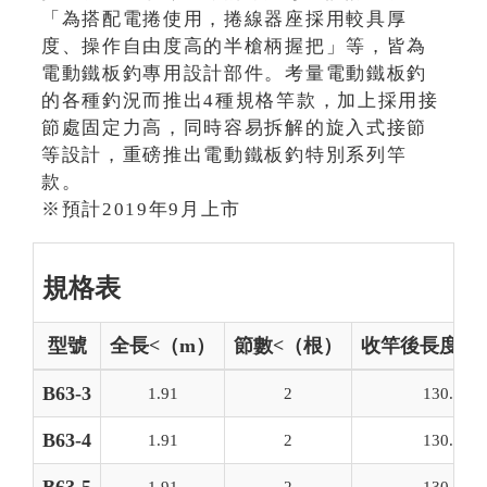
「為搭配電捲使用，捲線器座採用較具厚
度、操作自由度高的半槍柄握把」等，皆為
電動鐵板釣專用設計部件。考量電動鐵板釣
的各種釣況而推出4種規格竿款，加上採用接
節處固定力高，同時容易拆解的旋入式接節
等設計，重磅推出電動鐵板釣特別系列竿
款。
※預計2019年9月上市
規格表
型號
全長<（m）
節數<（根）
收竿後長度（c
B63-3
1.91
2
130.0
B63-4
1.91
2
130.0
1.91
2
130.0