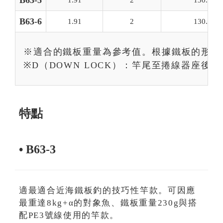
B63-5
B63-6
1.91
2
130.0
※適合的鐵板重量為參考值。根據鐵板的形狀
※D（DOWN LOCK）：竿尾至捲線器座後
特點
• B63-3
適最適合近海鐵板釣的技巧性竿款。可因應
最重達8kg+α的對象魚、鐵板重量230g與搭
配PE3號線使用的竿款。