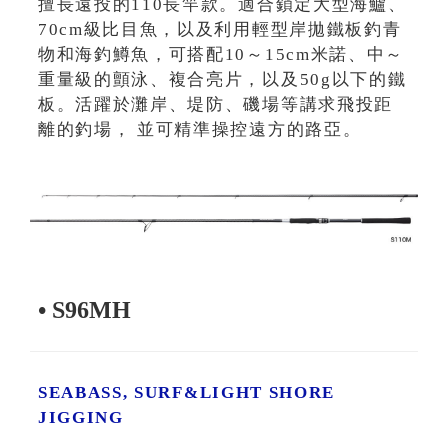
擅長遠投的110長竿款。適合鎖定大型海鱸、
70cm級比目魚，以及利用輕型岸拋鐵板釣青
物和海釣鱒魚，可搭配10～15cm米諾、中～
重量級的顫泳、複合亮片，以及50g以下的鐵
板。活躍於灘岸、堤防、磯場等講求飛投距
離的釣場， 並可精準操控遠方的路亞。
• S96MH
SEABASS, SURF&LIGHT SHORE
JIGGING