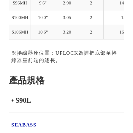
S96MH
9'6"
2.90
2
148.7
S100MH
10'0"
3.05
2
156
S106MH
10'6"
3.20
2
163.6
※捲線器座位置：UPLOCK為握把底部至捲
線器座前端的總長。
產品規格
• S90L
SEABASS