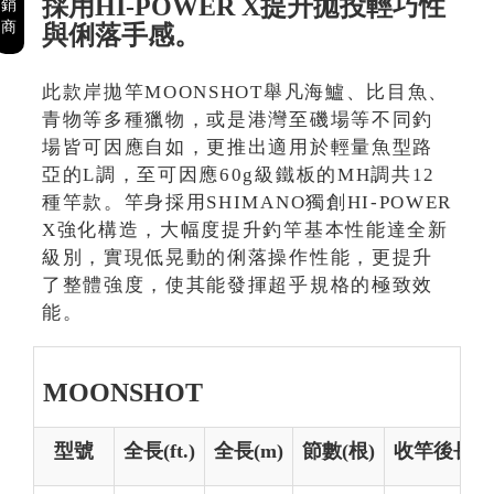
採用HI-POWER X提升拋投輕巧性
銷
商
與俐落手感。
此款岸拋竿MOONSHOT舉凡海鱸、比目魚、
青物等多種獵物，或是港灣至磯場等不同釣
場皆可因應自如，更推出適用於輕量魚型路
亞的L調，至可因應60g級鐵板的MH調共12
種竿款。竿身採用SHIMANO獨創HI-POWER
X強化構造，大幅度提升釣竿基本性能達全新
級別，實現低晃動的俐落操作性能，更提升
了整體強度，使其能發揮超乎規格的極致效
能。
MOONSHOT
型號
全長(ft.)
全長(m)
節數(根)
收竿後長度(