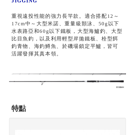
JIGGING
重視遠投性能的強力長竿款。適合搭配12～
17cm中～大型米諾、重量級顫泳、50g以下
水表路亞和60g以下鐵板，大型海鱸釣、大型
比目魚釣，以及利用輕型岸拋鐵板、栓型餌
釣青物、海釣鱒魚、於磯場鎖定平鱸，皆可
活躍發揮其真本領。
特點