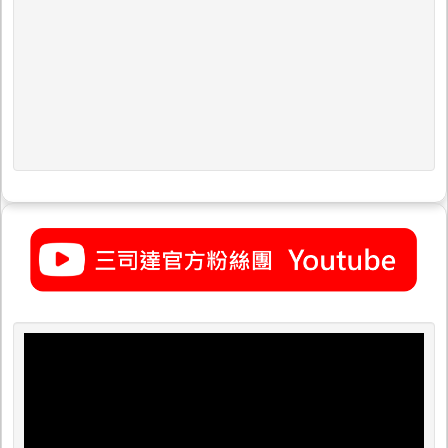
06 / 23
夏季
26 FI-080Z基本款涉水褲 1.0
衣褲
06 / 23
鞋類
26 FS-580Z LIMITED PRO香魚鞋 羊毛氈底
06 / 23
夏季
26 FW-080Z 基本款GEOLOCK瘦長型涉水褲 分趾式
衣褲
3.5
06 / 23
鞋類
26 FS-581Z LIMITED PRO香魚鞋 羊毛氈釘底
06 / 23
夏季
26 FI-081Z基本款涉水褲 2.5
衣褲
06 / 12
船釣
26 ENGETSU XR
竿
06 / 12
磯。
26 翔 石鯛
防波
堤竿
06 / 12
海水
26 Sephia LIMITED TIP EGING
路亞
竿