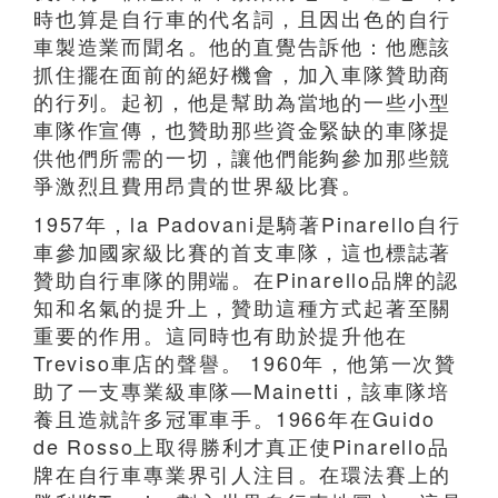
時也算是自行車的代名詞，且因出色的自行
車製造業而聞名。他的直覺告訴他：他應該
抓住擺在面前的絕好機會，加入車隊贊助商
的行列。起初，他是幫助為當地的一些小型
車隊作宣傳，也贊助那些資金緊缺的車隊提
供他們所需的一切，讓他們能夠參加那些競
爭激烈且費用昂貴的世界級比賽。
1957年，la Padovani是騎著Pinarello自行
車參加國家級比賽的首支車隊，這也標誌著
贊助自行車隊的開端。在Pinarello品牌的認
知和名氣的提升上，贊助這種方式起著至關
重要的作用。這同時也有助於提升他在
Treviso車店的聲譽。 1960年，他第一次贊
助了一支專業級車隊—Mainetti，該車隊培
養且造就許多冠軍車手。1966年在Guido
de Rosso上取得勝利才真正使Pinarello品
牌在自行車專業界引人注目。在環法賽上的