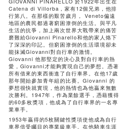
GIOVANNI PINARELLO 於1922年出生在
Catena di Villorba，家有12個兄弟，他排
行第八。在那樣的艱苦歲月， Veneto偏遠
地區的農民都過著窮困潦倒的生活。與平凡
生活的抗爭，加上兩次世界大戰帶來的痛苦
磨難給Giovanni Pinarello和他的家人烙下
了深深的印記。但窮困潦倒的生活環境卻未
能抹滅Giovanni對自行車的激情。
Giovanni 他那堅定的決心及對自行車的熱
愛，Giovanni才能夠實現自己的夢想。憑著
所有借來的東西衝進了自行車界。在他17歲
那年開始參加青年組的比賽。Giovanni 的
夢想很快就實現，他的熱情也為他贏來無數
次勝利。1947年，作為業餘選手，憑藉獲得
的60多枚獎項，他成為了自行車界的一名專
業車手。
1953年贏得的5枚關鍵性獎項使他成為自行
車界倍受矚目的專業級車手。在他騎車生涯