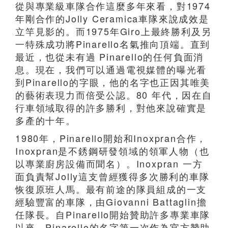
從與專業級車隊合作這麼多年來看，對1974
年剛合作的Jolly Ceramica車隊來說成效是
立竿見影的。而1975年Giro上最終勝利及另
一特殊成功將Pinarello名氣推向頂端。直到
最近，也從未有過 Pinarello的任何負面消
息。現在，我們可以通過電視媒體的曝光看
到Pinarello的字眼，他的名字也正因其唯美
的藝術表現力而倍受公認。80 年代，因在自
行車領域取得的許多勝利，對他來說確實是
多產的十年。
1980年，Pinarello開始和Inoxpran合作，
Inoxpran是不銹鋼研發領域的領軍人物（也
以專業廚房設備而聞名）。Inoxpran 一方
面負責幫Jolly這支曾經獲得多次勝利的車隊
恢復原班人馬。最有前途的隊員組成的一支
經驗豐富的車隊，由Giovanni Battaglin擔
任隊長。自Pinarello開始贊助許多專業車隊
以來，Pinarello的名字第一次作為官方贊助