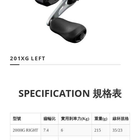
201XG LEFT
SPECIFICATION 規格表
型號
齒輪比
實用剎車力(Kg)
重量(g)
線杯規格 徑(ｍ
200HG RIGHT
7.4
6
215
35/23