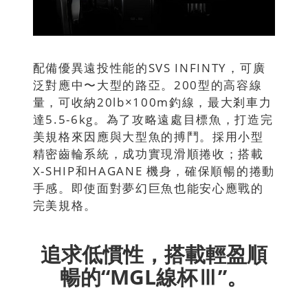
配備優異遠投性能的SVS INFINTY，可廣
泛對應中〜大型的路亞。200型的高容線
量，可收納20lb×100m釣線，最大剎車力
達5.5-6kg。為了攻略遠處目標魚，打造完
美規格來因應與大型魚的搏鬥。採用小型
精密齒輪系統，成功實現滑順捲收；搭載
X-SHIP和HAGANE 機身，確保順暢的捲動
手感。即使面對夢幻巨魚也能安心應戰的
完美規格。
追求低慣性，搭載輕盈順
暢的“MGL線杯Ⅲ”。