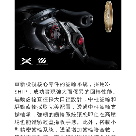
重新檢視核心零件的齒輪系統，採用X-
SHIP，成功實現強大而優異的回轉性能。
驅動齒輪直徑採大口徑設計，中柱齒輪和
驅動齒輪採取完美配置，透過中柱齒輪支
撐軸承，強韌的齒輪系統讓您即使在高壓
場也能體驗輕盈捲收手感。此外，搭載小
型精密齒輪系統，透過增加齒輪咬合數，