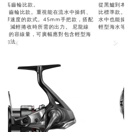
從黑鱸到本流鱒魚皆能使用的2500型的高齒輪
比標準款。適合重視回收效率的黑鱸釣，在流
水中也能操控路亞泳姿，黑鱸、鱒魚、木蝦、
輕型海水等， 一台適用多種釣法。