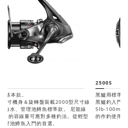
2500S
黑鱸用標準款。
黑鱸釣入門首選。一般齒輪比規格，碳纖線
5lb-100m的容線量，最適合主要以慢速展開
的作釣使用。