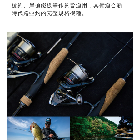
鱸釣、岸拋鐵板等作釣皆適用，具備適合新
時代路亞釣的完整規格機種。