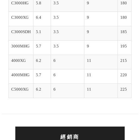
C3000SDH
5.1
3.5
9
185
3000MHG
5.7
3.5
9
195
4000XG
6.2
6
11
215
4000MHG
5.7
6
11
220
C5000XG
6.2
6
11
225
經銷商