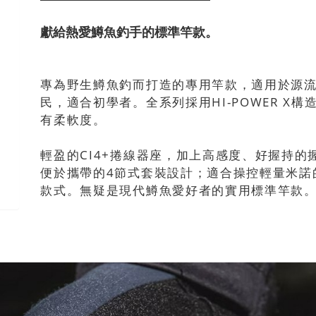
獻給熱愛鱒魚釣手的標準竿款。
專為野生鱒魚釣而打造的專用竿款，適用於源
民，適合初學者。全系列採用HI-POWER X
有柔軟度。
輕盈的CI4+捲線器座，加上高感度、好握持
便於攜帶的4節式套裝設計；適合操控輕量米諾
款式。無疑是現代鱒魚愛好者的實用標準竿款