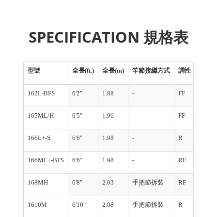
SPECIFICATION 規格表
型號
全長(ft.)
全長(m)
竿節接繼方式
調性
節數(
162L-BFS
6'2"
1.88
-
FF
1
165ML/H
6'5"
1.96
-
FF
1
166L+-S
6'6"
1.98
-
R
1
166ML+-BFS
6'6"
1.98
-
RF
1
168MH
6'8"
2.03
手把節拆裝
RF
2
1610M
6'10"
2.08
手把節拆裝
R
2