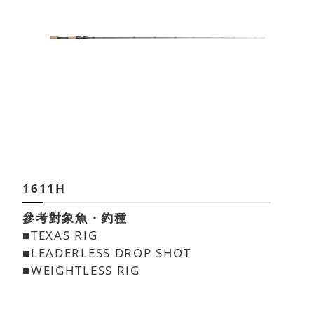
1611H
參考對象魚・釣種
■TEXAS RIG
■LEADERLESS DROP SHOT
■WEIGHTLESS RIG