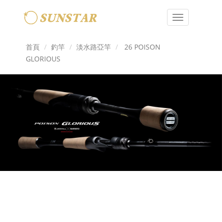
Toggle
navigation
首頁
釣竿
淡水路亞竿
26 POISON
GLORIOUS
Previous
Next