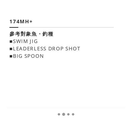
174MH+
參考對象魚・釣種
■SWIM JIG
■LEADERLESS DROP SHOT
■BIG SPOON