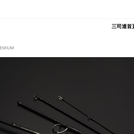
三司達首
REMIUM