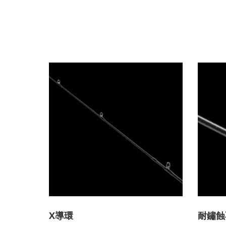
X導環
耐鏽蝕