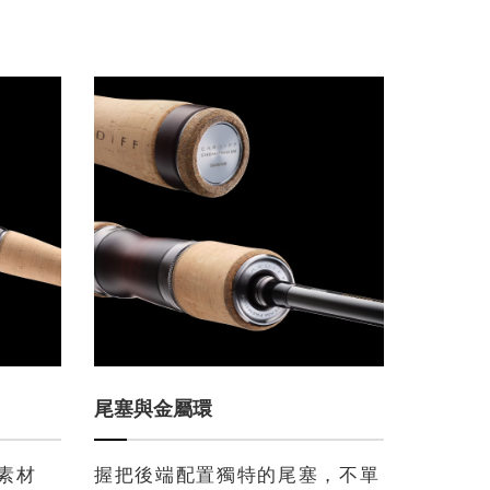
尾塞與金屬環
素材
握把後端配置獨特的尾塞，不單