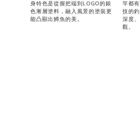
身特色是從握把端到LOGO的銀
竿都
色漸層塗料，融入風景的塗裝更
技的
能凸顯出鱒魚的美。
深度
觀。