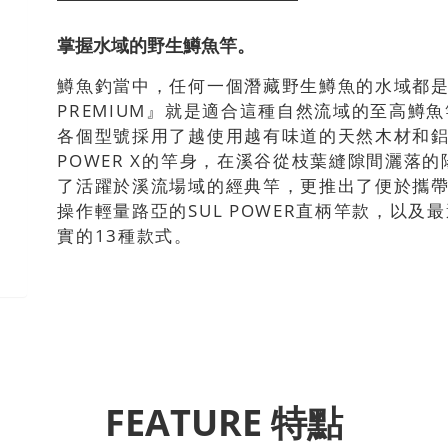
掌握水域的野生鱒魚竿。
鱒魚釣當中，任何一個潛藏野生鱒魚的水域都是特別的
PREMIUM』就是適合這種自然流域的至高鱒
各個型號採用了越使用越有味道的天然木材和鋁製零件；
POWER X的竿身，在溪谷從枝葉縫隙間灑落
了活躍於溪流場域的經典竿，更推出了便於攜帶
操作輕量路亞的SUL POWER直柄竿款，以
實的13種款式。
FEATURE 特點