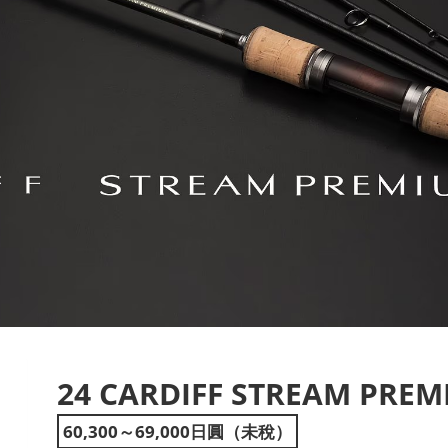
24 CARDIFF STREAM PRE
ext
60,300～69,000日圓（未稅）