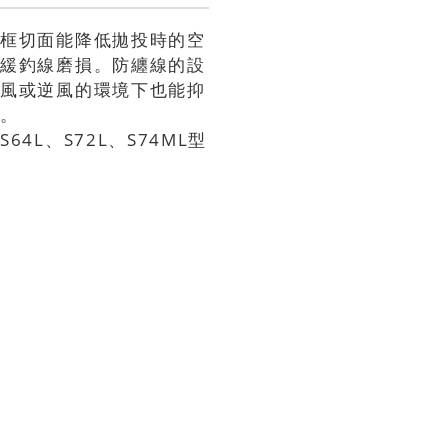
導框切面能降低拋投時的空
減緩釣線磨損。防纏線的設
強風或逆風的環境下也能抑
線。
64L、S72L、S74ML型