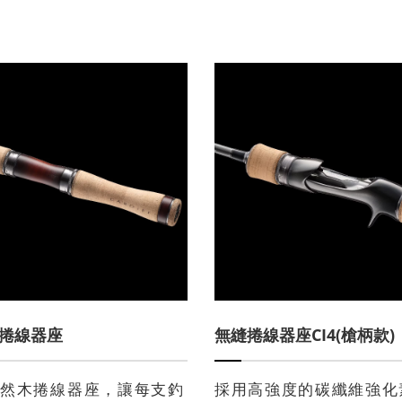
捲線器座
無縫捲線器座CI4(槍柄款)
天然木捲線器座，讓每支釣
採用高強度的碳纖維強化